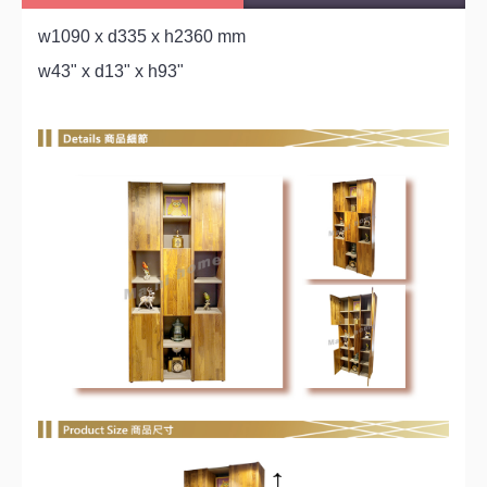
w1090 x d335 x h2360 mm
w43" x d13" x h93"