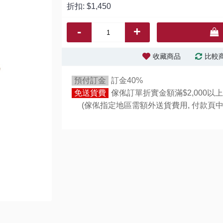
折扣:
$1,450
-
+
收藏商品
比較
預付訂金
訂金40%
免送貨費
傢俬訂單折實金額滿$2,000以上
(傢俬指定地區需額外送貨費用,
付款頁中