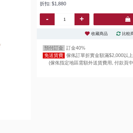
折扣:
$1,880
-
+
收藏商品
比較
預付訂金
訂金40%
免送貨費
傢俬訂單折實金額滿$2,000以上
(傢俬指定地區需額外送貨費用,
付款頁中