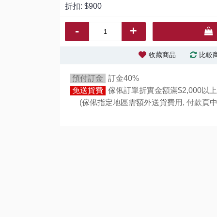
折扣:
$900
-
+
收藏商品
比較
預付訂金
訂金40%
免送貨費
傢俬訂單折實金額滿$2,000以上
(傢俬指定地區需額外送貨費用,
付款頁中