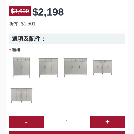
$2,198
$3,699
折扣:
$1,501
選項及配件：
鞋櫃
-
+