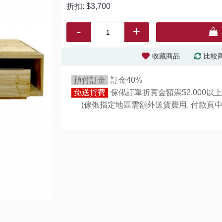
折扣:
$3,700
-
+
收藏商品
比較
預付訂金
訂金40%
免送貨費
傢俬訂單折實金額滿$2,000以上
(傢俬指定地區需額外送貨費用,
付款頁中