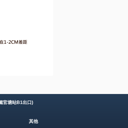
鐵官塘站B1出口)
其他