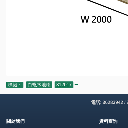
標籤：
白蠟木地櫃
,
812017
電話: 36283942 /
關於我們
資料查詢