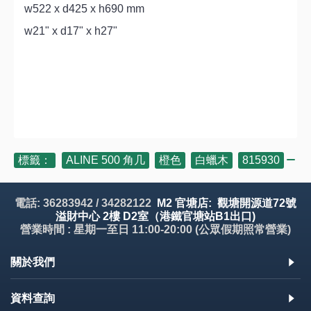
w522 x d425 x h690 mm
w21" x d17" x h27"
標籤：
ALINE 500 角几
,
橙色
,
白蠟木
,
815930
電話: 36283942 / 34282122
M2 官塘店: 觀塘開源道72號
溢財中心 2樓 D2室（港鐵官塘站B1出口)
營業時間 : 星期一至日 11:00-20:00 (公眾假期照常營業)
關於我們
資料查詢