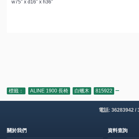
w75" x d16" x h36"
標籤：
ALINE 1900 長椅
,
白蠟木
,
815922
電話: 36283942 /
關於我們
資料查詢