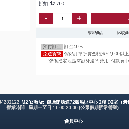
折扣:
$2,700
-
+
收藏商品
比較商
預付訂金
訂金40%
免送貨費
傢俬訂單折實金額滿$2,000以上
(傢俬指定地區需額外送貨費用,
付款頁中
 34282122
M2 官塘店: 觀塘開源道72號溢財中心 2樓 D2室（港
營業時間 : 星期一至日 11:00-20:00 (公眾假期照常營業)
會員中心