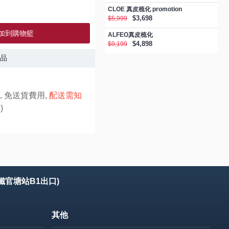
CLOE 真皮梳化 promotion
$3,698
$5,999
加到購物籃
ALFEO真皮梳化
$4,898
$9,199
品
, 免送貨費用,
配送需知
)
鐵官塘站B1出口)
其他