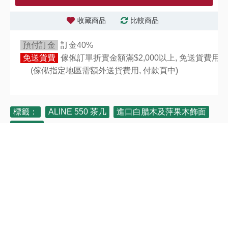
收藏商品
比較商品
預付訂金
訂金40%
免送貨費
傢俬訂單折實金額滿$2,000以上, 免送貨費用,
(傢俬指定地區需額外送貨費用,
付款頁中)
標籤：
ALINE 550 茶几
,
進口白腊木及萍果木飾面
,
100030
電話: 36283942 / 34282122
M2 官塘店: 觀塘開源道72號
溢財中心 2樓 D2室（港鐵官塘站B1出口)
營業時間 : 星期一至日 11:00-20:00 (公眾假期照常營業)
關於我們
資料查詢