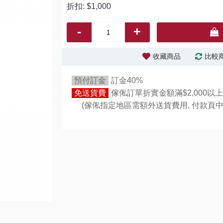
折扣:
$1,000
-
+
收藏商品
比較
預付訂金
訂金40%
免送貨費
傢俬訂單折實金額滿$2,000以上
(傢俬指定地區需額外送貨費用,
付款頁中