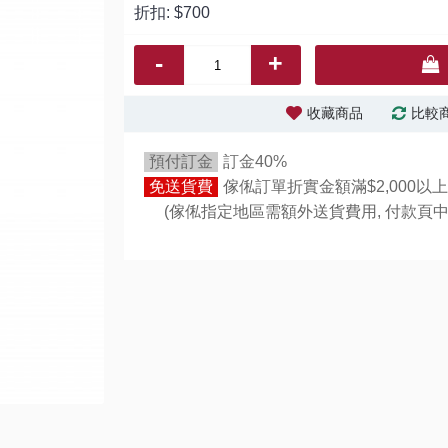
折扣:
$700
-
+
收藏商品
比較
預付訂金
訂金40%
免送貨費
傢俬訂單折實金額滿$2,000以上
(傢俬指定地區需額外送貨費用,
付款頁中