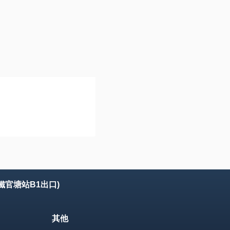
鐵官塘站B1出口)
其他