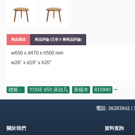
商品描述
商品評論 (已有 0 筆商品評論)
w650 x d470 x h500 mm
w26" x d19" x h20"
標籤：
YOSE 650 床頭几
,
黃楊木
,
815940
電話: 36283942 /
關於我們
資料查詢