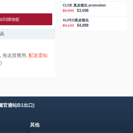
CLOE 真皮梳化 promotion
$3,698
$5,999
加到購物籃
ALFEO真皮梳化
$4,898
$9,199
品
, 免送貨費用,
配送需知
)
鐵官塘站B1出口)
其他