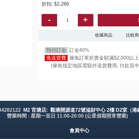
折扣:
$2,266
-
+
收藏商品
比較商
預付訂金
訂金40%
免送貨費
傢俬訂單折實金額滿$2,000以上
(傢俬指定地區需額外送貨費用,
付款頁中
 34282122
M2 官塘店: 觀塘開源道72號溢財中心 2樓 D2室（港
營業時間 : 星期一至日 11:00-20:00 (公眾假期照常營業)
會員中心