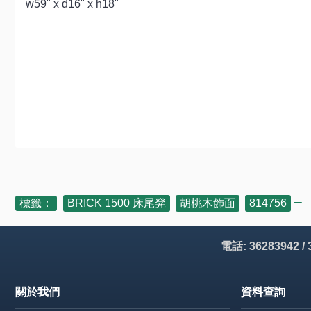
w59" x d16" x h18"
標籤：
BRICK 1500 床尾凳
,
胡桃木飾面
,
814756
電話: 36283942 /
關於我們
資料查詢