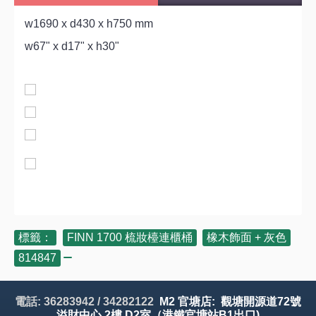
w1690 x d430 x h750 mm
w67" x d17" x h30"
標籤：
FINN 1700 梳妝檯連櫃桶
,
橡木飾面 + 灰色
,
814847
電話: 36283942 / 34282122
M2 官塘店: 觀塘開源道72號
溢財中心 2樓 D2室（港鐵官塘站B1出口)