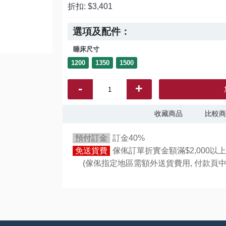
折扣:
$3,401
選項及配件：
睡床尺寸
1200
1350
1500
-
+
收藏商品
比較商
預付訂金
訂金40%
免送貨費
傢俬訂單折實金額滿$2,000以上
(傢俬指定地區需額外送貨費用,
付款頁中