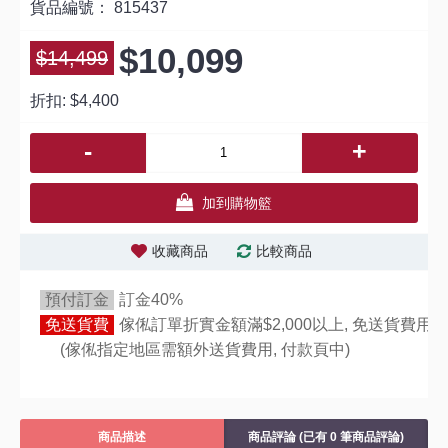
貨品編號：
815437
$10,099
$14,499
折扣:
$4,400
-
+
加到購物籃
收藏商品
比較商品
預付訂金
訂金40%
免送貨費
傢俬訂單折實金額滿$2,000以上, 免送貨費用,
(傢俬指定地區需額外送貨費用,
付款頁中)
商品描述
商品評論 (已有 0 筆商品評論)