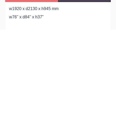
w1920 x d2130 x h945 mm
w76" x d84" x h37"
標籤：
CLEMENT 1900
,
床
,
實木
,
橡木飾面 + 布藝床頭
,
815437
電話: 36283942 / 34282122
M2 官塘店: 觀塘開源道72號
溢財中心 2樓 D2室（港鐵官塘站B1出口)
營業時間 : 星期一至日 11:00-20:00 (公眾假期照常營業)
關於我們
資料查詢
會員中心