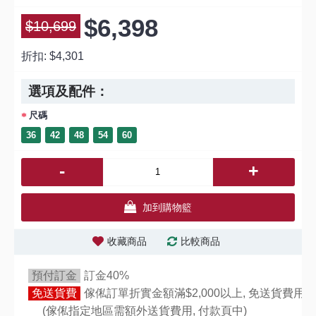
$6,398
$10,699
折扣:
$4,301
選項及配件：
尺碼
36
42
48
54
60
-
+
加到購物籃
收藏商品
比較商品
預付訂金
訂金40%
免送貨費
傢俬訂單折實金額滿$2,000以上, 免送貨費用,
(傢俬指定地區需額外送貨費用,
付款頁中)