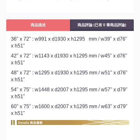
商品描述
商品評論 (已有 0 筆商品評論)
36" x 72" : w991 x d1930 x h1295 mm / w39" x d76"
x h51"
42" x 72" : w1143 x d1930 x h1295 mm / w45" x d76"
x h51"
48" x 72" : w1295 x d1930 x h1295 mm / w51" x d76"
x h51"
54" x 75" : w1448 x d2007 x h1295 mm / w57" x d79"
x h51"
60" x 75" : w1600 x d2007 x h1295 mm / w63" x d79"
x h51"