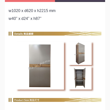
w1020 x d620 x h2215 mm
w40" x d24" x h87"