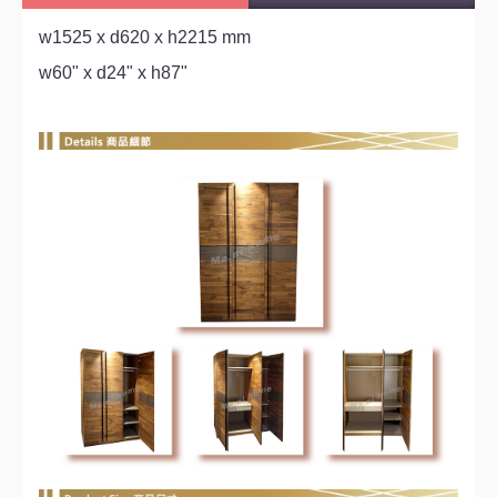
w1525 x d620 x h2215 mm
w60" x d24" x h87"