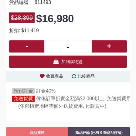
貨品編號：
811493
$16,980
$28,399
折扣:
$11,419
-
+
加到購物籃
收藏商品
比較商品
預付訂金
訂金40%
免送貨費
傢俬訂單折實金額滿$2,000以上, 免送貨費用,
(傢俬指定地區需額外送貨費用,
付款頁中)
商品描述
商品評論 (已有 0 筆商品評論)