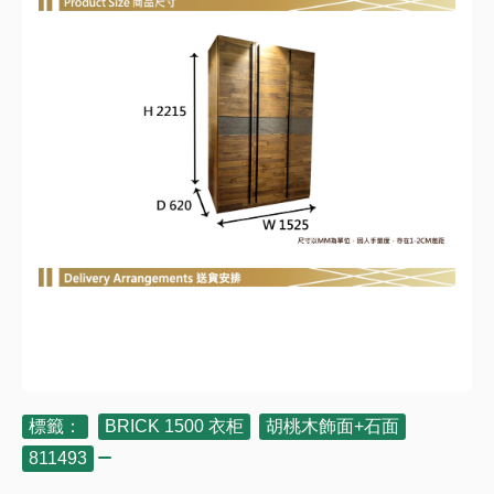
標籤：
BRICK 1500 衣柜
,
胡桃木飾面+石面
,
811493