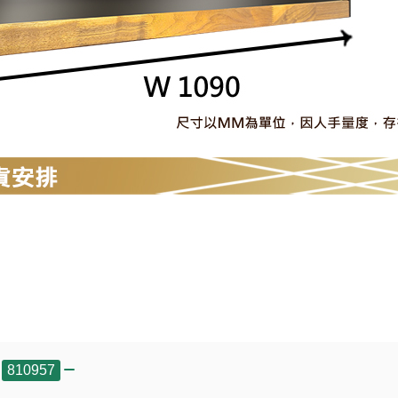
,
810957