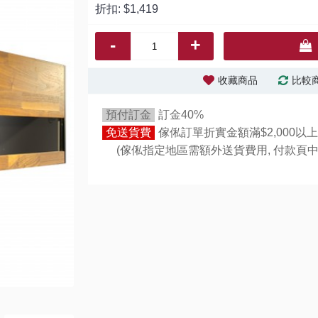
折扣:
$1,419
-
+
收藏商品
比較
預付訂金
訂金40%
免送貨費
傢俬訂單折實金額滿$2,000以上
(傢俬指定地區需額外送貨費用,
付款頁中