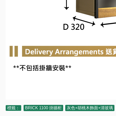
標籤：
BRICK 1100 掛牆柜
,
灰色+胡桃木飾面+清玻璃