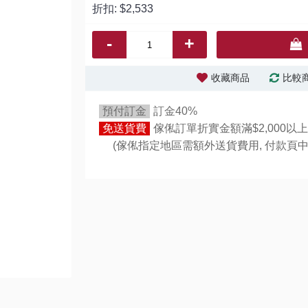
折扣:
$2,533
-
+
收藏商品
比較
預付訂金
訂金40%
免送貨費
傢俬訂單折實金額滿$2,000以上
(傢俬指定地區需額外送貨費用,
付款頁中