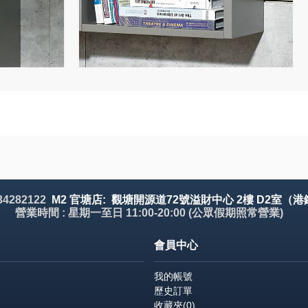
 34282122
M2 官塘店: 觀塘開源道72號溢財中心 2樓 D2室（港
營業時間 : 星期一至日 11:00-20:00 (公眾假期照常營業)
會員中心
我的帳號
歷史訂單
收藏夾(
0
)