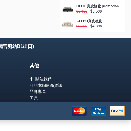
CLOE 真皮梳化 promotion
$3,698
$5,999
ALFEO真皮梳化
$4,898
$9,199
鐵官塘站B1出口)
其他
關注我們
訂閱本網最新資訊
品牌專區
主頁