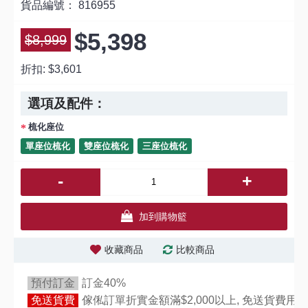
貨品編號：
816955
$5,398
$8,999
折扣:
$3,601
選項及配件：
梳化座位
單座位梳化
雙座位梳化
三座位梳化
-
+
加到購物籃
收藏商品
比較商品
預付訂金
訂金40%
免送貨費
傢俬訂單折實金額滿$2,000以上, 免送貨費用,