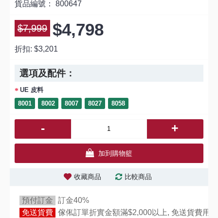
貨品編號：
800647
$4,798
$7,999
折扣:
$3,201
選項及配件：
UE 皮料
8001
8002
8007
8027
8058
-
+
加到購物籃
收藏商品
比較商品
預付訂金
訂金40%
免送貨費
傢俬訂單折實金額滿$2,000以上, 免送貨費用,