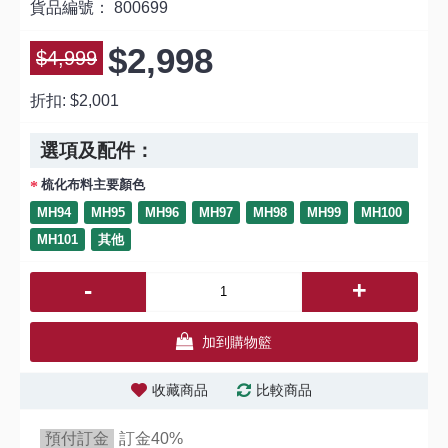
貨品編號：
800699
$2,998
$4,999
折扣:
$2,001
選項及配件：
梳化布料主要顏色
MH94
MH95
MH96
MH97
MH98
MH99
MH100
MH101
其他
-
+
加到購物籃
收藏商品
比較商品
預付訂金
訂金40%