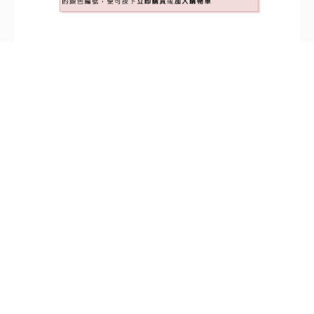
標籤：
MATTO 1500 兩座位布藝梳化
,
時尚系列
,
800699
電話: 36283942 / 34282122
M2 官塘店: 觀塘開源道72號
溢財中心 2樓 D2室（港鐵官塘站B1出口)
營業時間 : 星期一至日 11:00-20:00 (公眾假期照常營業)
關於我們