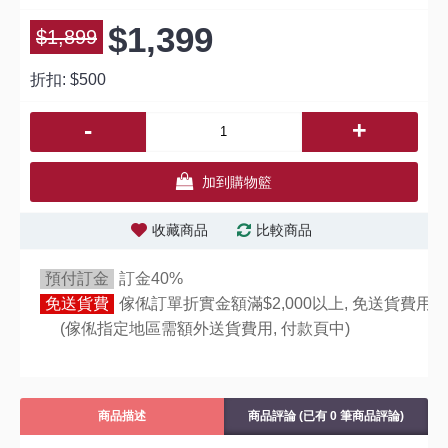
$1,399
$1,899
折扣:
$500
-
+
加到購物籃
收藏商品
比較商品
預付訂金
訂金40%
免送貨費
傢俬訂單折實金額滿$2,000以上, 免送貨費用,
(傢俬指定地區需額外送貨費用,
付款頁中)
商品描述
商品評論 (已有 0 筆商品評論)