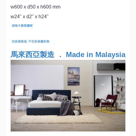
w600 x d50 x h600 mm
w24" x d2" x h24"
馬來西亞製造 ． Made in Malaysia