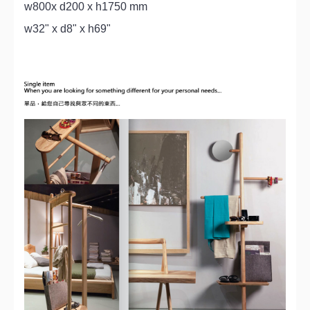
w800x d200 x h1750 mm
w32" x d8" x h69"