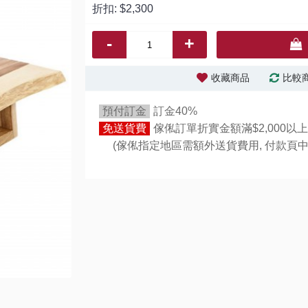
折扣:
$2,300
-
+
收藏商品
比較
預付訂金
訂金40%
免送貨費
傢俬訂單折實金額滿$2,000以上
(傢俬指定地區需額外送貨費用,
付款頁中