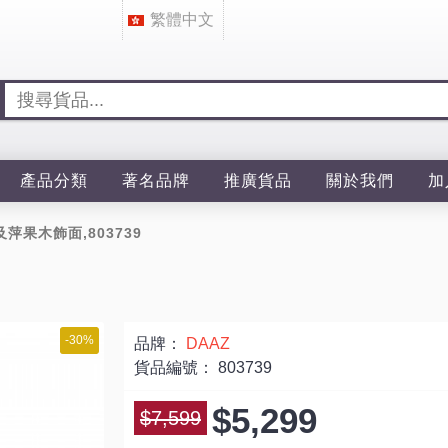
繁體中文
產品分類
著名品牌
推廣貨品
關於我們
加
木及萍果木飾面,803739
-30%
品牌：
DAAZ
貨品編號：
803739
$5,299
$7,599