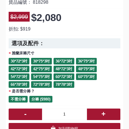
貨品編號：
818298
$2,080
$2,999
折扣:
$919
選項及配件：
雅蘭床褥尺寸
30*72*3吋
30*75*3吋
36*72*3吋
36*75*3吋
42*72*3吋
42*75*3吋
48*72*3吋
48*75*3吋
54*72*3吋
54*75*3吋
60*72*3吋
60*75*3吋
66*78*3吋
72*78*3吋
78*78*3吋
是否需分褥 ?
不需分褥
分褥 ($980)
-
+
加到購物籃