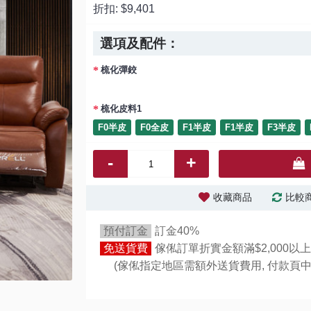
折扣:
$9,401
選項及配件：
梳化彈鉸
梳化皮料1
F0半皮
F0全皮
F1半皮
F1半皮
F3半皮
-
+
收藏商品
比較
預付訂金
訂金40%
免送貨費
傢俬訂單折實金額滿$2,000以上
(傢俬指定地區需額外送貨費用,
付款頁中