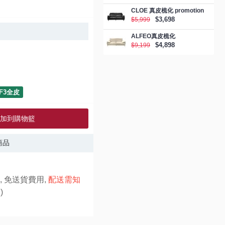
CLOE 真皮梳化 promotion
$3,698
$5,999
ALFEO真皮梳化
$4,898
$9,199
F3全皮
加到購物籃
商品
, 免送貨費用,
配送需知
)