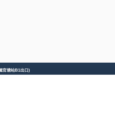
鐵官塘站B1出口)
其他
關注我們
訂閱本網最新資訊
品牌專區