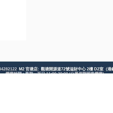
 34282122
M2 官塘店: 觀塘開源道72號溢財中心 2樓 D2室（港
營業時間 : 星期一至日 11:00-20:00 (公眾假期照常營業)
會員中心
我的帳號
歷史訂單
收藏夾(
0
)