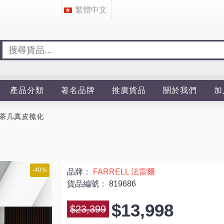
繁體中文
產品分類
著名品牌
推廣貨品
關於我們
加
+2茶几真皮梳化
-40%
品牌：
FARRELL 法雷爾
貨品編號：
819686
$13,998
$23,399