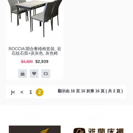
ROCCIA 開合餐檯椅套裝, 岩
石紋石面+炭灰色, 灰色椅
$2,939
$4,899
顯示由 16 至 16 於第 16 頁 ( 共 2 頁 )
|<
<
1
2