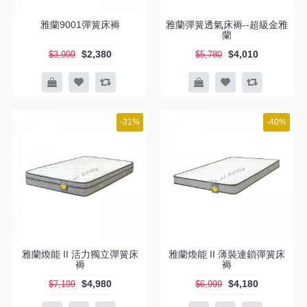
雅蘭9001彈簧床褥
雅蘭彈簧透氣床褥--超級金雅
蘭
$2,380
$4,010
$3,999
$5,780
-31%
-40%
雅蘭煥能 II 活力獨立彈簧床
雅蘭煥能 II 薄裝連鎖彈簧床
褥
褥
$4,980
$4,180
$7,199
$6,999