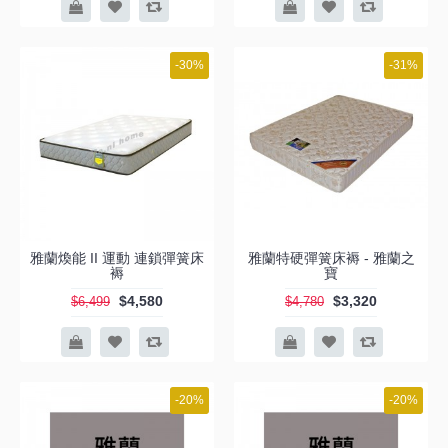
-30%
-31%
雅蘭煥能 II 運動 連鎖彈簧床
雅蘭特硬彈簧床褥 - 雅蘭之
褥
寶
$4,580
$3,320
$6,499
$4,780
-20%
-20%