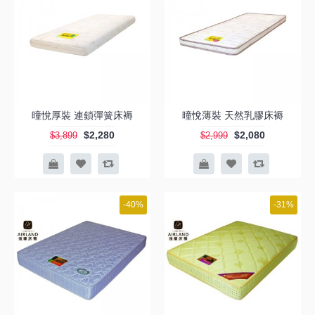
曈悅厚裝 連鎖彈簧床褥
曈悅薄裝 天然乳膠床褥
$2,280
$2,080
$3,899
$2,999
-40%
-31%