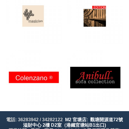
電話: 36283942 / 34282122
M2 官塘店: 觀塘開源道72號
溢財中心 2樓 D2室（港鐵官塘站B1出口)