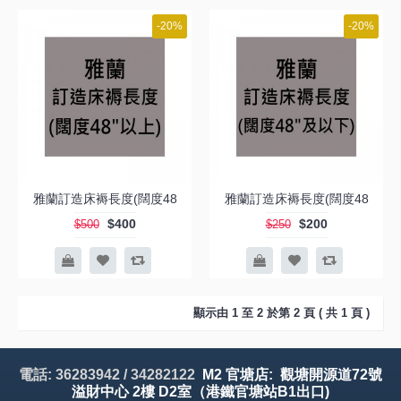
-20%
-20%
雅蘭訂造床褥長度(闊度48
雅蘭訂造床褥長度(闊度48
$400
$200
$500
$250
顯示由 1 至 2 於第 2 頁 ( 共 1 頁 )
電話: 36283942 / 34282122
M2 官塘店: 觀塘開源道72號
溢財中心 2樓 D2室（港鐵官塘站B1出口)