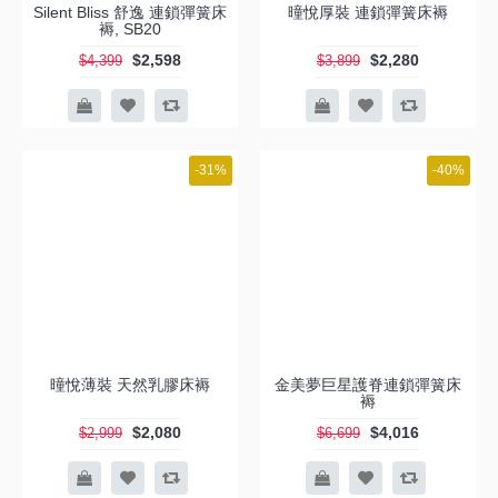
Silent Bliss 舒逸 連鎖彈簧床
曈悅厚裝 連鎖彈簧床褥
褥, SB20
$2,598
$2,280
$4,399
$3,899
-31%
-40%
曈悅薄裝 天然乳膠床褥
金美夢巨星護脊連鎖彈簧床
褥
$2,080
$4,016
$2,999
$6,699