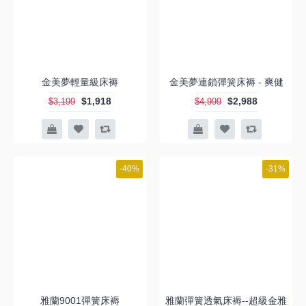
金美夢輕量級床褥
金美夢連鎖彈簧床褥 - 爽健
$1,918
$2,988
$3,199
$4,999
-40%
-31%
雅蘭9001彈簧床褥
雅蘭彈簧透氣床褥--超級金雅