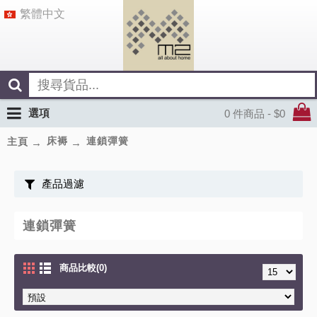
繁體中文
選項
0 件商品 - $0
床褥
連鎖彈簧
主頁
產品過濾
連鎖彈簧
商品比較(0)