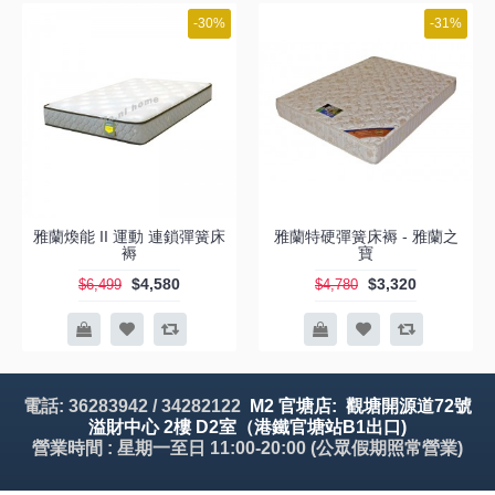
-30%
-31%
雅蘭煥能 II 運動 連鎖彈簧床
雅蘭特硬彈簧床褥 - 雅蘭之
褥
寶
$4,580
$3,320
$6,499
$4,780
電話: 36283942 / 34282122
M2 官塘店: 觀塘開源道72號
溢財中心 2樓 D2室（港鐵官塘站B1出口)
營業時間 : 星期一至日 11:00-20:00 (公眾假期照常營業)