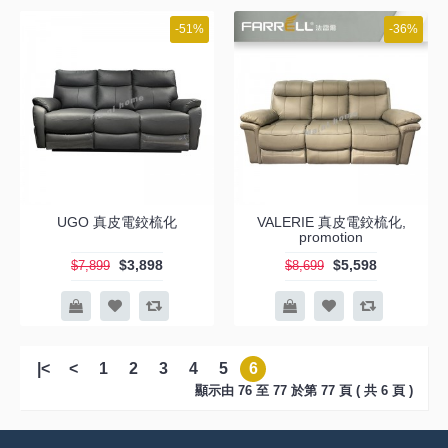
-51%
-36%
UGO 真皮電鉸梳化
VALERIE 真皮電鉸梳化,
promotion
$3,898
$5,598
$7,899
$8,699
|<
<
1
2
3
4
5
6
顯示由 76 至 77 於第 77 頁 ( 共 6 頁 )