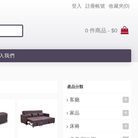
登入
註冊帳號
收藏夾(
0
)
0 件商品 - $0
入我們
產品分類
+
客廳
+
家品
+
床褥