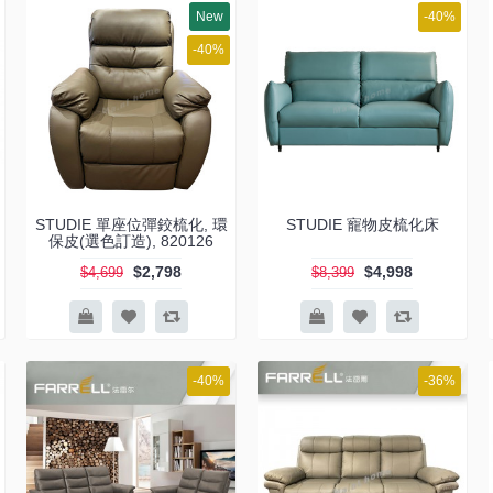
New
-40%
-40%
STUDIE 單座位彈鉸梳化, 環
STUDIE 寵物皮梳化床
保皮(選色訂造), 820126
$2,798
$4,998
$4,699
$8,399
-40%
-36%