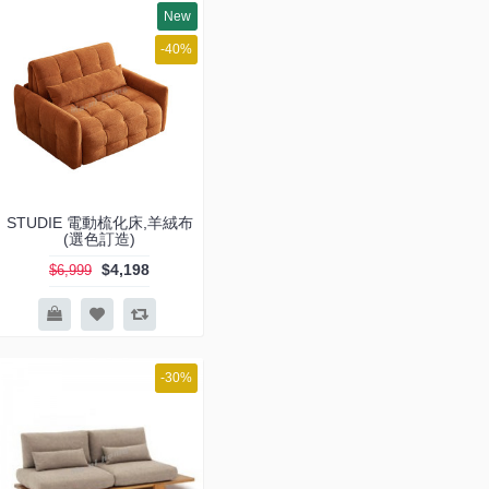
New
-40%
STUDIE 電動梳化床,羊絨布
(選色訂造)
$4,198
$6,999
-30%