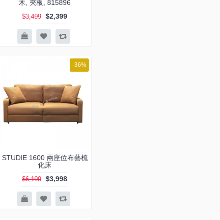
木, 夾板, 815896
$2,399
$3,499
-36%
STUDIE 1600 兩座位布藝梳
化床
$3,998
$6,199