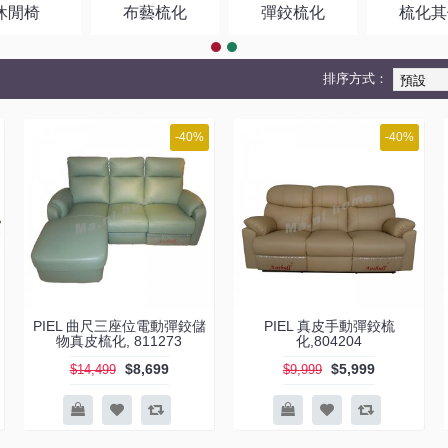
休閒椅
布藝梳化
彈鉸梳化
梳化其
排序方式：
-40%
-40%
PIEL 曲尺三座位電動彈鉸儲
PIEL 真皮手動彈鉸梳
物真皮梳化, 811273
化,804204
$8,699
$5,999
$14,499
$9,999