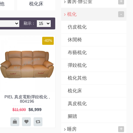
+
書房·辦公室
他
梳化床
真皮梳化
腳踏
-
梳化
顯示：
仿皮梳化
休閒椅
-40%
布藝梳化
彈鉸梳化
梳化其他
梳化床
PIEL 真皮電動彈鉸梳化 ,
804196
真皮梳化
$6,999
$11,699
腳踏
+
睡房