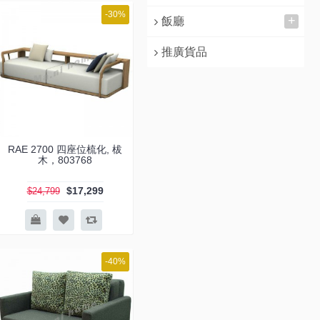
-30%
+
飯廳
推廣貨品
RAE 2700 四座位梳化, 柭
木，803768
$17,299
$24,799
-40%