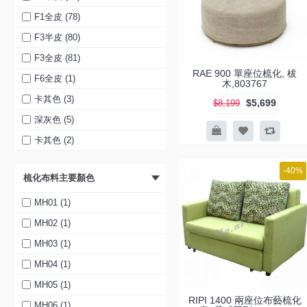
1900 (1)
F1全皮 (78)
2000 (1)
F3半皮 (80)
3座位真皮電鉸梳化 (1)
F3全皮 (81)
RAE 900 單座位梳化, 柭
4座位真皮電鉸梳化 (1)
F6全皮 (1)
木,803767
卡其色 (3)
$5,699
$8,199
深灰色 (5)
卡其色 (2)
科技透氣皮 深灰色 (2)
-40%
梳化布料主要顏色
科技透氣皮 卡其色 (2)
寵物耐磨布 (2)
MH01 (1)
淺卡其色 (1)
MH02 (1)
灰色 (2)
MH03 (1)
啡色 (2)
MH04 (1)
卡其色 (2)
MH05 (1)
RIPI 1400 兩座位布藝梳化
深灰色 (2)
MH06 (1)