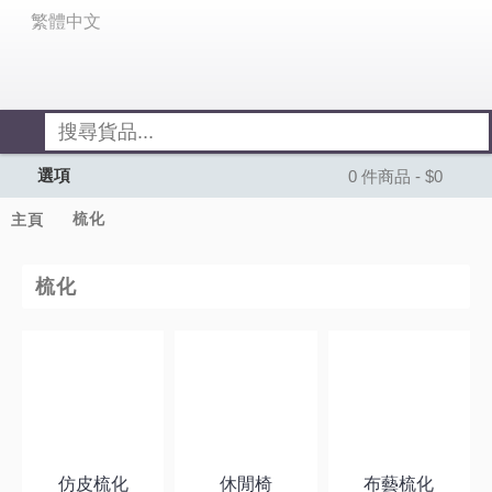
繁體中文
選項
0 件商品 - $0
梳化
主頁
梳化
仿皮梳化
休閒椅
布藝梳化