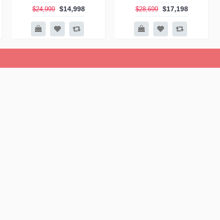
$14,998
$17,198
$24,999
$28,699
-40%
-40%
FARRELL 4座位真皮電鉸梳
FARRELL 三座位真皮三電
化(可調較頭枕)
動功能電鉸梳化
$15,298
$10,098
$25,499
$16,899