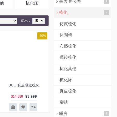
+
書房·辦公室
他
梳化床
真皮梳化
腳踏
-
梳化
顯示：
仿皮梳化
休閒椅
-40%
布藝梳化
彈鉸梳化
梳化其他
梳化床
DUO 真皮電鉸梳化
真皮梳化
$8,999
$14,999
腳踏
+
睡房