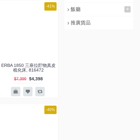
-41%
+
飯廳
推廣貨品
ERBA 1850 三座位貯物真皮
梳化床, 816472
$4,398
$7,399
-40%