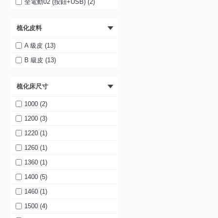
全電動02 (按鈕+USB) (2)
梳化皮料
FARRELL 真皮三電動功能
電鉸梳化
A 級皮 (13)
$9,898
$16,499
B 級皮 (13)
梳化床尺寸
1000 (2)
-41%
1200 (3)
1220 (1)
1260 (1)
1360 (1)
1400 (5)
1460 (1)
FARRELL 真皮休閒梳化(連
腳踏)
1500 (4)
$3,798
$6,399