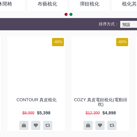
休閒椅
布藝梳化
彈鉸梳化
梳化其
排序方式：
-40%
-60%
CONTOUR 真皮梳化
COZY 真皮電鉸梳化(電動頭
枕)
$5,398
$4,898
$8,999
$12,399