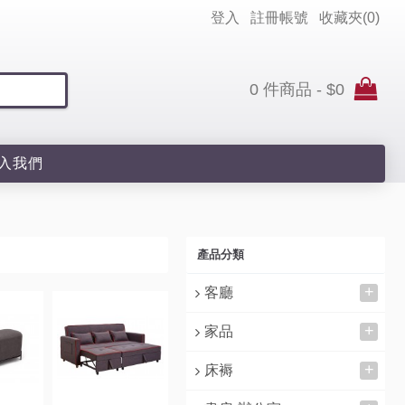
登入
註冊帳號
收藏夾(
0
)
0 件商品 - $0
入我們
產品分類
+
客廳
+
家品
+
床褥