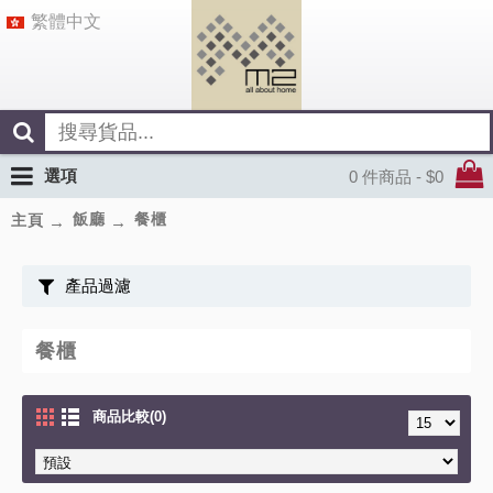
繁體中文
選項
0 件商品 - $0
飯廳
餐櫃
主頁
產品過濾
餐櫃
商品比較(0)