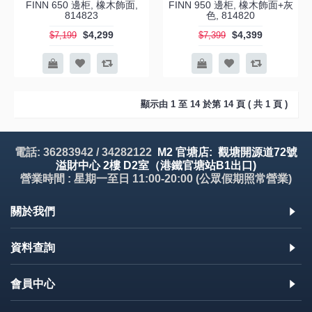
FINN 650 邊柜, 橡木飾面,
FINN 950 邊柜, 橡木飾面+灰
814823
色, 814820
$4,299
$4,399
$7,199
$7,399
顯示由 1 至 14 於第 14 頁 ( 共 1 頁 )
電話: 36283942 / 34282122
M2 官塘店: 觀塘開源道72號
溢財中心 2樓 D2室（港鐵官塘站B1出口)
營業時間 : 星期一至日 11:00-20:00 (公眾假期照常營業)
關於我們
資料查詢
會員中心