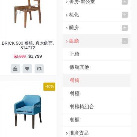
+
書房·辦公室
+
梳化
+
睡房
-
飯廳
BRICK 500 餐椅, 真木飾面,
814772
吧椅
$1,799
$2,998
飯廳其他
餐椅
-40%
餐檯
餐檯椅組合
餐櫃
推廣貨品