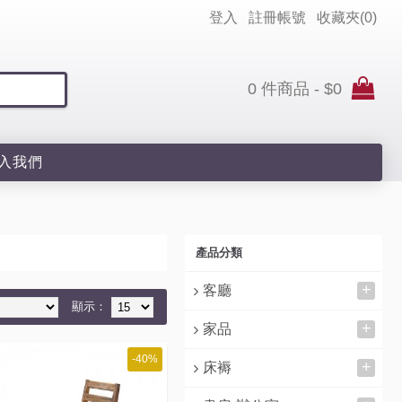
登入
註冊帳號
收藏夾(
0
)
0 件商品 - $0
入我們
產品分類
+
客廳
顯示：
+
家品
-40%
+
床褥