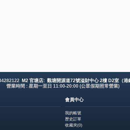
 34282122
M2 官塘店: 觀塘開源道72號溢財中心 2樓 D2室（港
營業時間 : 星期一至日 11:00-20:00 (公眾假期照常營業)
會員中心
我的帳號
歷史訂單
收藏夾(
0
)