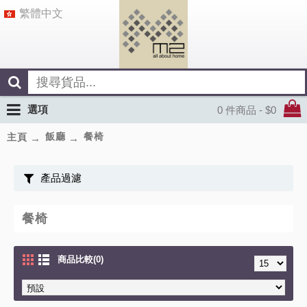
繁體中文
選項
0 件商品 - $0
飯廳
餐椅
主頁
產品過濾
餐椅
商品比較(0)