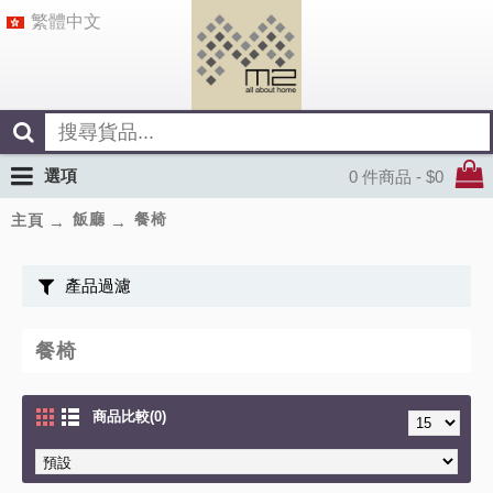
繁體中文
選項
0 件商品 - $0
飯廳
餐椅
主頁
產品過濾
餐椅
商品比較(0)