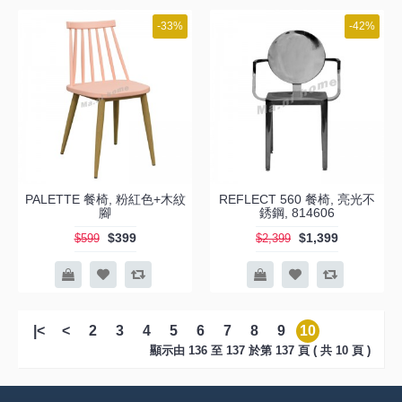
-33%
-42%
PALETTE 餐椅, 粉紅色+木紋
REFLECT 560 餐椅, 亮光不
腳
銹鋼, 814606
$399
$1,399
$599
$2,399
|<
<
2
3
4
5
6
7
8
9
10
顯示由 136 至 137 於第 137 頁 ( 共 10 頁 )