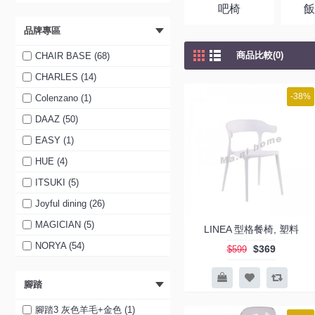
吧椅
品牌專區
商品比較(0)
CHAIR BASE (68)
CHARLES (14)
-38%
Colenzano (1)
DAAZ (50)
EASY (1)
HUE (4)
ITSUKI (5)
Joyful dining (26)
MAGICIAN (5)
LINEA 型格餐椅, 塑料
NORYA (54)
$369
$599
Storage Ideas (4)
腳踏
TRIO (16)
URBAN (1)
腳踏3 灰色羊毛+金色 (1)