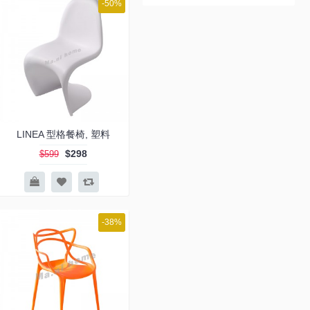
-50%
LINEA 型格餐椅, 塑料
$298
$599
-38%