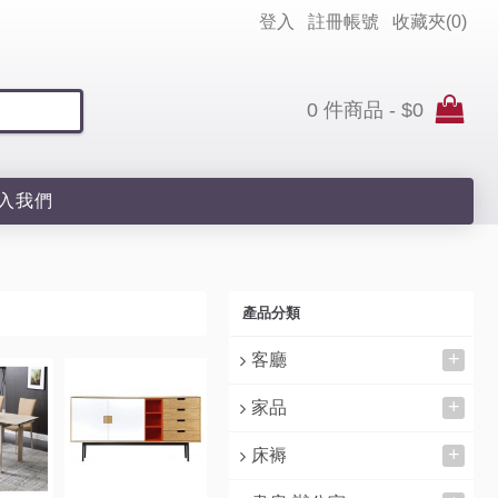
登入
註冊帳號
收藏夾(
0
)
0 件商品 - $0
入我們
產品分類
+
客廳
+
家品
+
床褥