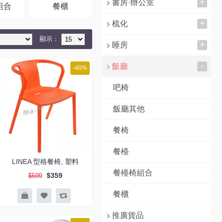
+
書房·辦公室
組合
餐櫃
+
梳化
顯示：
+
睡房
-
飯廳
-40%
吧椅
飯廳其他
餐椅
餐檯
LINEA 型格餐椅, 塑料
餐檯椅組合
$359
$599
餐櫃
推廣貨品