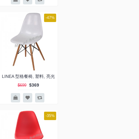
-47%
LINEA 型格餐椅, 塑料, 亮光
$369
$699
-35%