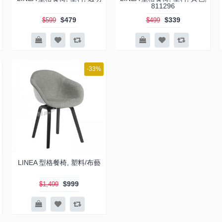
811296
$479
$339
$599
$499
-33%
LINEA 型格餐椅, 塑料/布藝
$999
$1,499