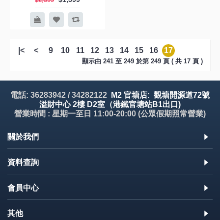
|<
<
9
10
11
12
13
14
15
16
17
顯示由 241 至 249 於第 249 頁 ( 共 17 頁 )
電話: 36283942 / 34282122
M2 官塘店: 觀塘開源道72號
溢財中心 2樓 D2室（港鐵官塘站B1出口)
營業時間 : 星期一至日 11:00-20:00 (公眾假期照常營業)
關於我們
資料查詢
會員中心
其他