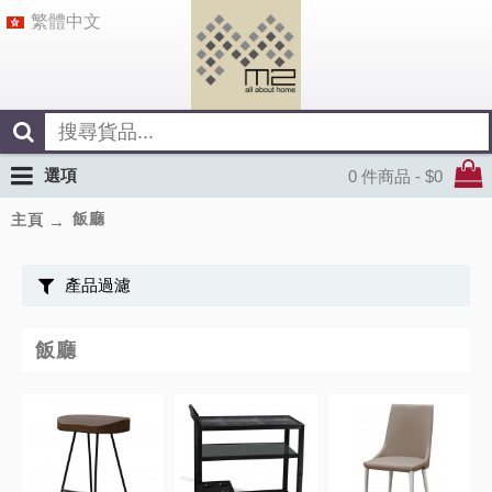
繁體中文
選項
0 件商品 - $0
飯廳
主頁
產品過濾
飯廳