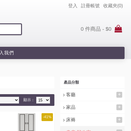
登入
註冊帳號
收藏夾(
0
)
0 件商品 - $0
入我們
產品分類
+
客廳
顯示：
+
家品
-41%
+
床褥