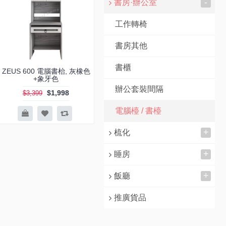
-
書房·辦公室
工作轉椅
書房其他
書櫃
ZEUS 600 電腦書枱, 灰橡色
+象牙色
辦公套裝間隔
$1,998
$3,399
電腦檯 / 書檯
+
梳化
+
睡房
+
飯廳
推廣貨品