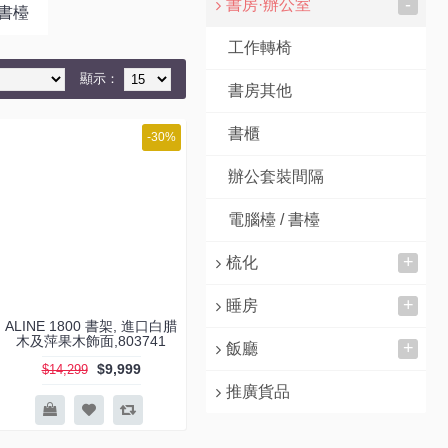
-
書房·辦公室
 書檯
工作轉椅
顯示：
書房其他
書櫃
-30%
辦公套裝間隔
電腦檯 / 書檯
+
梳化
+
睡房
ALINE 1800 書架, 進口白腊
木及萍果木飾面,803741
+
飯廳
$9,999
$14,299
推廣貨品