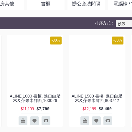
書房其他
書櫃
辦公套裝間隔
電腦檯 /
排序方式：
-30%
-30%
ALINE 1000 書柜, 進口白腊
ALINE 1500 書檯, 進口白腊
木及萍果木飾面,100026
木及萍果木飾面,803742
$7,799
$8,499
$11,199
$12,199