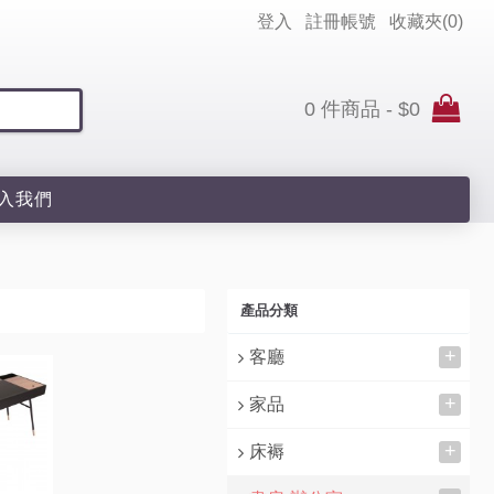
登入
註冊帳號
收藏夾(
0
)
0 件商品 - $0
入我們
產品分類
+
客廳
+
家品
+
床褥