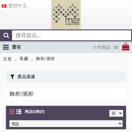
繁體中文
選項
0 件商品 - $0
客廳
飾柜/酒柜
主頁
產品過濾
飾柜/酒柜
商品比較(0)