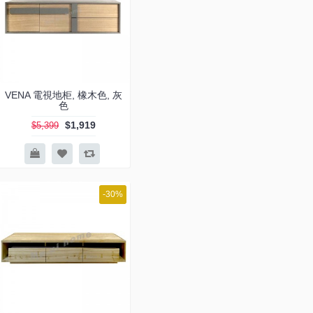
VENA 電視地柜, 橡木色, 灰
色
$1,919
$5,399
-30%