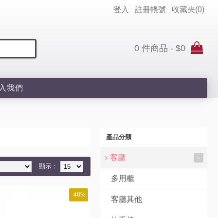
登入
註冊帳號
收藏夾(
0
)
0 件商品 - $0
入我們
產品分類
-
客廳
顯示：
多用櫃
-40%
客廳其他