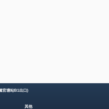
鐵官塘站B1出口)
其他