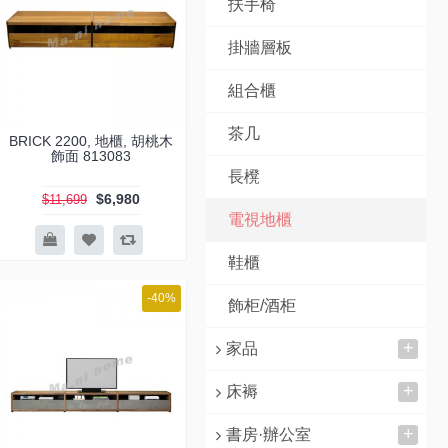
扶手椅
掛牆層板
組合櫃
茶几
BRICK 2200, 地櫃, 胡桃木
飾面 813083
長櫈
$6,980
$11,699
電視地櫃
鞋櫃
-40%
飾柜/酒柜
+
家品
+
床褥
+
書房·辦公室