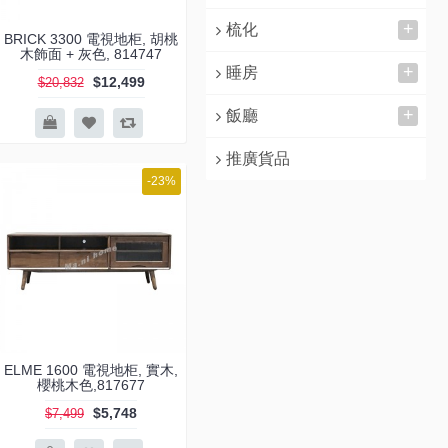
+
梳化
BRICK 3300 電視地柜, 胡桃
木飾面 + 灰色, 814747
+
睡房
$12,499
$20,832
+
飯廳
推廣貨品
-23%
ELME 1600 電視地柜, 實木,
櫻桃木色,817677
$5,748
$7,499