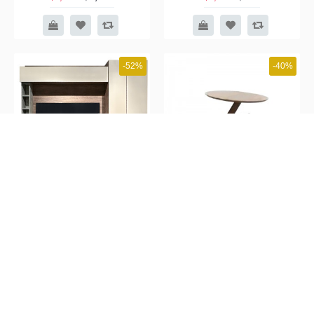
-52%
-40%
KOBEN 組合柜, 夾板, 胡桃木
LASSE 500 茶几, 胡桃木色 .
色, 水泥色, 亮光灰色
814620
$4,998
$599
$10,499
$999
-40%
-33%