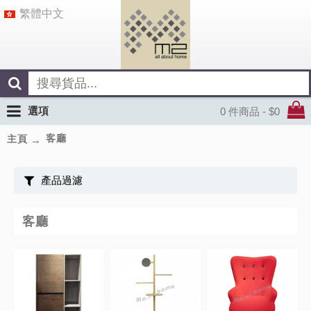
繁體中文
選項
0 件商品 - $0
客廳
主頁
產品過濾
客廳