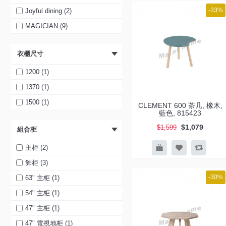
-33%
Joyful dining (2)
MAGICIAN (9)
NEST (2)
衣櫃尺寸
NORYA (114)
PANELCRAFTER (5)
1200 (1)
Storage Ideas (10)
1370 (1)
URBAN (13)
1500 (1)
CLEMENT 600 茶几, 橡木,
藍色, 815423
VARI (22)
$1,079
$1,599
組合柜
主柜 (2)
飾柜 (3)
-30%
63" 主柜 (1)
54" 主柜 (1)
47" 主柜 (1)
47" 電視地柜 (1)