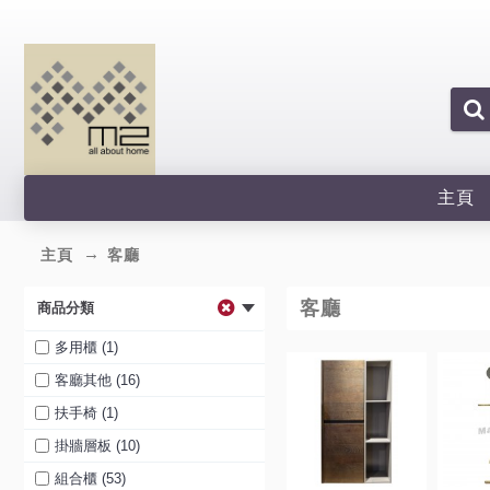
主頁
主頁
客廳
客廳
商品分類
多用櫃 (1)
客廳其他 (16)
扶手椅 (1)
掛牆層板 (10)
組合櫃 (53)