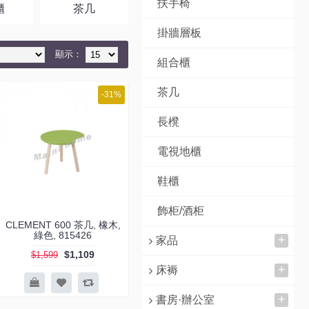
扶手椅
櫃
茶几
長櫈
電視地櫃
掛牆層板
顯示：
組合櫃
茶几
-31%
長櫈
電視地櫃
鞋櫃
飾柜/酒柜
CLEMENT 600 茶几, 橡木,
綠色, 815426
+
家品
$1,109
$1,599
+
床褥
+
書房·辦公室