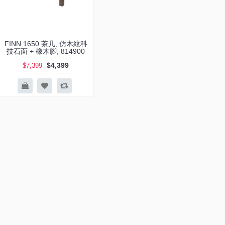
FINN 1650 茶几, 仿木紋科
技石面 + 橡木腳, 814900
$4,399
$7,399