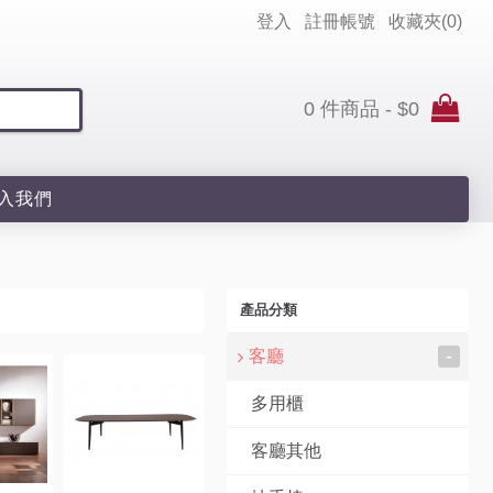
登入
註冊帳號
收藏夾(
0
)
0 件商品 - $0
入我們
產品分類
-
客廳
多用櫃
客廳其他