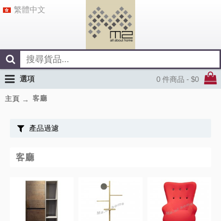
繁體中文
選項
0 件商品 - $0
客廳
主頁
產品過濾
客廳